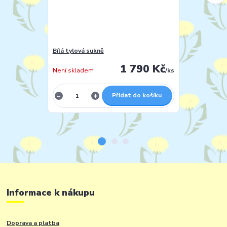
Bílá tylová sukně
Světle růžová
1 790 Kč
Není skladem
/
ks
Skladem 1 ks
Přidat do košíku
Informace k nákupu
Doprava a platba