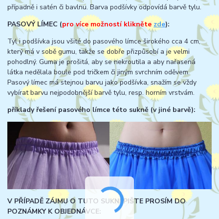
případně i satén či bavlnu. Barva podšívky odpovídá barvě tylu.
PASOVÝ LÍMEC (
pro více možností klikněte
zde
):
Tyl i podšívka jsou všité do pasového límce širokého cca 4 cm,
který má v sobě gumu, takže se dobře přizpůsobí a je velmi
pohodlný. Guma je prošitá, aby se nekroutila a aby nařasená
látka nedělala boule pod tričkem či jiným svrchním oděvem.
Pasový límec má stejnou barvu jako podšívka, snažím se vždy
vybírat barvu nejpodobnější barvě tylu, resp. horním vrstvám.
příklady řešení pasového límce této sukně (v jiné barvě):
V PŘÍPADĚ ZÁJMU O TUTO SUKNI PIŠTE PROSÍM DO
POZNÁMKY K OBJEDNÁVCE: