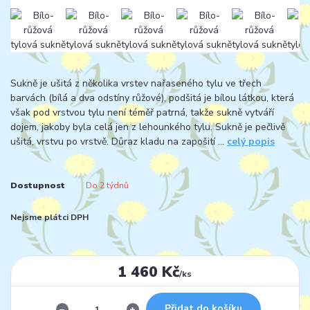
Sukně je ušitá z několika vrstev nařaseného tylu ve třech
barvách (bílá a dva odstíny růžové), podšitá je bílou látkou, která
však pod vrstvou tylu není téměř patrná, takže sukně vytváří
dojem, jakoby byla celá jen z lehounkého tylu. Sukně je pečlivě
ušitá, vrstvu po vrstvě. Důraz kladu na zapošití ...
celý popis
Dostupnost
Do 2 týdnů
Nejsme plátci DPH
1 460 Kč
/
ks
Přidat do košíku