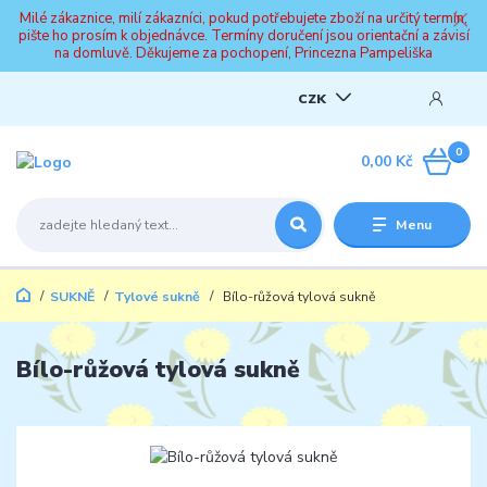
Milé zákaznice, milí zákazníci, pokud potřebujete zboží na určitý termín,
pište ho prosím k objednávce. Termíny doručení jsou orientační a závisí
na domluvě. Děkujeme za pochopení, Princezna Pampeliška
CZK
0
0,00 Kč
Menu
SUKNĚ
Tylové sukně
Bílo-růžová tylová sukně
Bílo-růžová tylová sukně