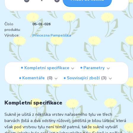
Číslo
05-01-026
produktu:
Výrobce:
Princezna Pampeliška
Kompletní specifikace
Parametry
Komentáře
0
Související zboží
3
Kompletní specifikace
Sukně je ušitá z několika vrstev nařaseného tylu ve třech
barvách (bílá a dva odstíny růžové), podšitá je bílou látkou, která
však pod vrstvou tylu není téměř patrná, takže sukně vytváří