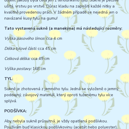
dojem, jakoby byla celá jen z lehounkého tylu. Sukně je pečlivě
ušitá, vrstvu po vrstvě. Důraz kladu na zapošití každé nitky a
kvalitně provedenou práci. V žádném případě se nejedná jen o
navázané kusy tylu na gumu!
Tato vystavená sukně (a manekýna) má následující rozměry:
Výška pasového límce:
cca 4 cm
Délka tylové části:
cca 45 cm
Celková délka:
cca 49 cm
Výška postavy:
168 cm
TYL:
Sukně je zhotovená z jemného tylu. Jedná se vyloženě o jemný,
poddajný, závojový materiál, který oproti tuženému tylu více
splývá.
PODŠÍVKA:
Aby nebyla sukně průsvitná, je vždy opatřená podšívkou.
Používám buď klasickou podšívkovinu (acetát nebo polyester),