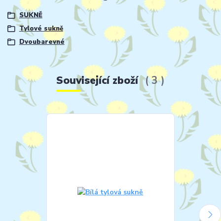
SUKNĚ
Tylové sukně
Dvoubarevné
Související zboží
3