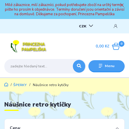
Milé zákaznice, milí zákazníci, pokud potřebujete zboží na určitý termín,
pište ho prosím k objednávce. Termíny doručení jsou orientační a závisí
na domluvě. Děkujeme za pochopení, Princezna Pampeliška
CZK
0
0,00 Kč
Menu
ŠPERKY
Náušnice retro kytičky
Náušnice retro kytičky
Cena: