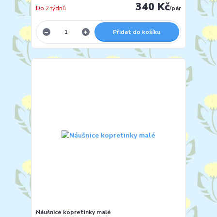
340 Kč
Do 2 týdnů
/
pár
Přidat do košíku
Náušnice kopretinky malé