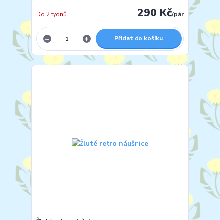
290 Kč
Do 2 týdnů
/
pár
Přidat do košíku