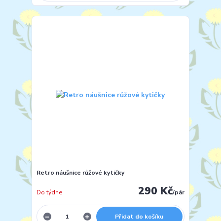
Retro náušnice růžové kytičky
290 Kč
Do týdne
/
pár
Přidat do košíku