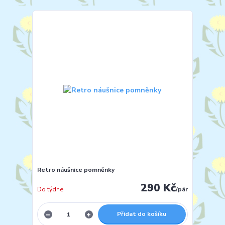
Retro náušnice pomněnky
290 Kč
Do týdne
/
pár
Přidat do košíku