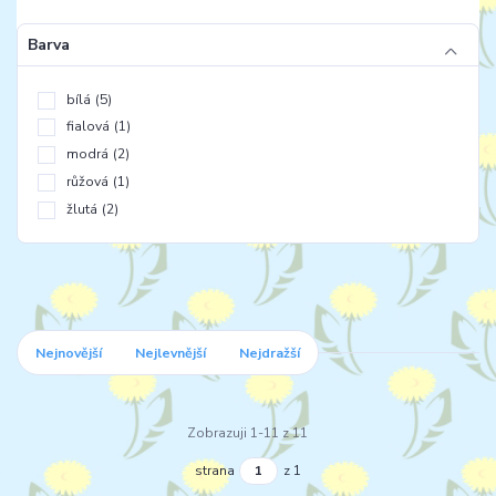
Barva
bílá
(5)
fialová
(1)
modrá
(2)
růžová
(1)
žlutá
(2)
Nejnovější
Nejlevnější
Nejdražší
Zobrazuji 1-11 z 11
strana
z 1