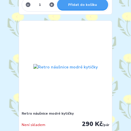
Přidat do košíku
Retro náušnice modré kytičky
290 Kč
Není skladem
/
pár