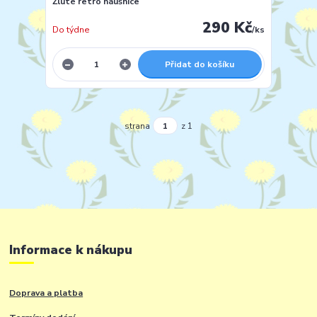
Žluté retro náušnice
290 Kč
Do týdne
/
ks
Přidat do košíku
strana
z 1
Informace k nákupu
Doprava a platba