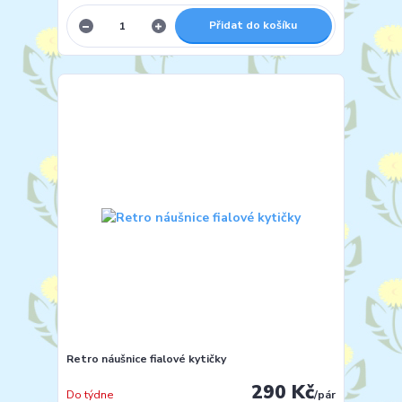
Přidat do košíku
Retro náušnice fialové kytičky
290 Kč
Do týdne
/
pár