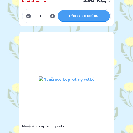
290 Kč
Není skladem
/
pár
Přidat do košíku
Náušnice kopretiny velké