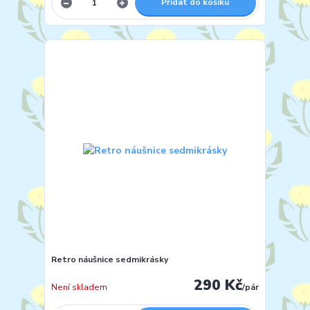
Přidat do košíku
Retro náušnice sedmikrásky
290 Kč
Není skladem
/
pár