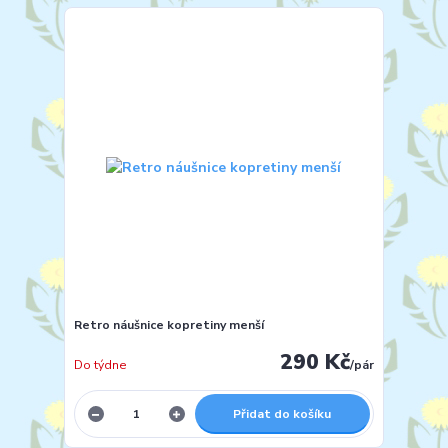
Retro náušnice kopretiny menší
290 Kč
Do týdne
/
pár
Přidat do košíku