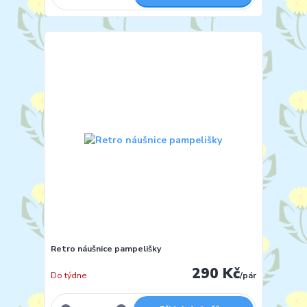
Retro náušnice pampelišky
290 Kč
Do týdne
/
pár