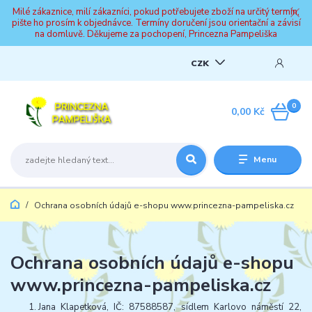
Milé zákaznice, milí zákazníci, pokud potřebujete zboží na určitý termín,
pište ho prosím k objednávce. Termíny doručení jsou orientační a závisí
na domluvě. Děkujeme za pochopení, Princezna Pampeliška
CZK
0
0,00 Kč
Menu
Ochrana osobních údajů e-shopu www.princezna-pampeliska.cz
Ochrana osobních údajů e-shopu
www.princezna-pampeliska.cz
Jana Klapetková, IČ: 87588587, sídlem Karlovo náměstí 22,