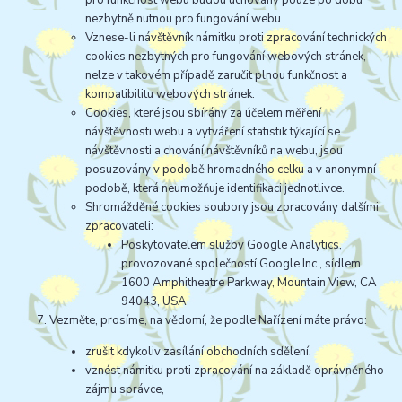
pro funkčnost webu budou uchovány pouze po dobu
nezbytně nutnou pro fungování webu.
Vznese-li návštěvník námitku proti zpracování technických
cookies nezbytných pro fungování webových stránek,
nelze v takovém případě zaručit plnou funkčnost a
kompatibilitu webových stránek.
Cookies, které jsou sbírány za účelem měření
návštěvnosti webu a vytváření statistik týkající se
návštěvnosti a chování návštěvníků na webu, jsou
posuzovány v podobě hromadného celku a v anonymní
podobě, která neumožňuje identifikaci jednotlivce.
Shromážděné cookies soubory jsou zpracovány dalšími
zpracovateli:
Poskytovatelem služby Google Analytics,
provozované společností Google Inc., sídlem
1600 Amphitheatre Parkway, Mountain View, CA
94043, USA
Vezměte, prosíme, na vědomí, že podle Nařízení máte právo:
zrušit kdykoliv zasílání obchodních sdělení,
vznést námitku proti zpracování na základě oprávněného
zájmu správce,