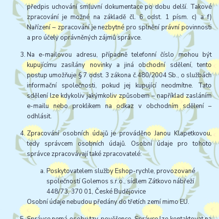
předpis uchování smluvní dokumentace po dobu delší. Takové
zpracování je možné na základě čl. 6 odst. 1 písm. c) a f)
Nařízení – zpracování je nezbytné pro splnění právní povinnosti
a pro účely oprávněných zájmů správce.
Na e-mailovou adresu, případně telefonní číslo mohou být
kupujícímu zasílány novinky a jiná obchodní sdělení, tento
postup umožňuje § 7 odst. 3 zákona č.480/2004 Sb., o službách
informační společnosti, pokud jej kupující neodmítne. Tato
sdělení lze kdykoliv jakýmkoliv způsobem – například zasláním
e-mailu nebo proklikem na odkaz v obchodním sdělení –
odhlásit.
Zpracování osobních údajů je prováděno Janou Klapetkovou,
tedy správcem osobních údajů. Osobní údaje pro tohoto
správce zpracovávají také zpracovatelé:
Poskytovatelem služby Eshop-rychle, provozované
společností Golemos s.r.o., sídlem Zátkovo nábřeží
448/73, 370 01, České Budějovice
Osobní údaje nebudou předány do třetích zemí mimo EU.