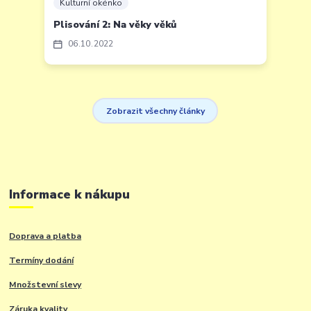
Kulturní okénko
Plisování 2: Na věky věků
06
10
2022
Zobrazit všechny články
Informace k nákupu
Doprava a platba
Termíny dodání
Množstevní slevy
Záruka kvality