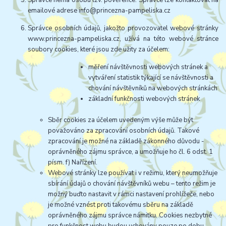
Správce nemá osobu tzv. pověřence. Správce lze kontaktovat na
emailové adrese info@princezna-pampeliska.cz
Správce osobních údajů, jakožto provozovatel webové stránky
www.princezna-pampeliska.cz, užívá na této webové stránce
soubory cookies, které jsou zde užity za účelem:
měření návštěvnosti webových stránek a
vytváření statistik týkající se návštěvnosti a
chování návštěvníků na webových stránkách
základní funkčnosti webových stránek
Sběr cookies za účelem uvedeným výše může být
považováno za zpracování osobních údajů. Takové
zpracování je možné na základě zákonného důvodu -
oprávněného zájmu správce, a umožňuje ho čl. 6 odst. 1
písm. f) Nařízení.
Webové stránky lze používat i v režimu, který neumožňuje
sbírání údajů o chování návštěvníků webu – tento režim je
možný buďto nastavit v rámci nastavení prohlížeče, nebo
je možné vznést proti takovému sběru na základě
oprávněného zájmu správce námitku. Cookies nezbytné