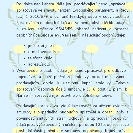
Roudnice nad Labem (dále jen
„prodávající“
nebo
„správce“
)
zpracovává ve smyslu nařízení Evropského parlamentu a Rady
(EU) č. 2016/679 o ochraně fyzických osob v souvislosti se
zpracováním osobních údajů a o volném pohybu těchto údajů a
o zrušení směrnice 95/46/ES (obecné nařízení o ochraně
osobních údajů)(dále jen
„Nařízení“
), následující osobní údaje:
jméno, příjmení
e-mailovou adresu
telefonní číslo
adresu/sídlo
Výše uvedené osobní údaje je nutné zpracovat pro odbavení
objednávek a další plnění ze smlouvy, pokud mezi vámi a
prodávajícím dojde k uzavření kupní smlouvy. Takové
zpracování osobních údajů umožňuje čl. 6 odst. 1 písm. b)
Nařízení – zpracování je nezbytné pro splnění smlouvy.
Prodávající zpracovává tyto údaje rovněž za účelem evidence
smlouvy a případného budoucího uplatnění a obranu práv a
povinností smluvních stran. Uchování a zpracování osobních
údajů je za výše uvedeným účelem po dobu 10 let od realizace
poslední části plnění dle smlouvy, nepožaduje-li jiný právní