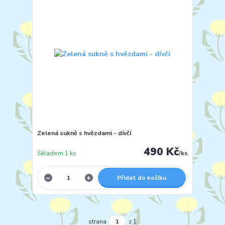
Zelená sukně s hvězdami - dívčí
490 Kč
Skladem 1 ks
/
ks
Přidat do košíku
strana
z 1