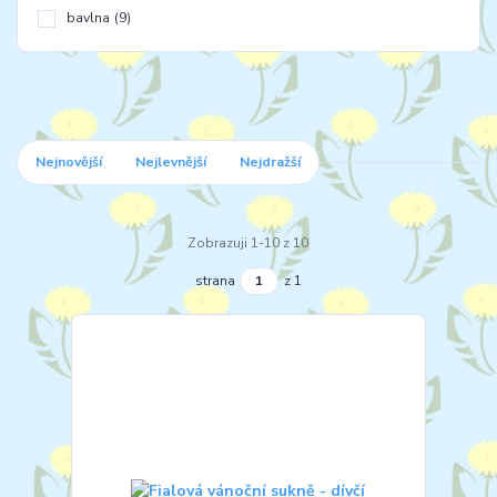
bavlna
(9)
Nejnovější
Nejlevnější
Nejdražší
Zobrazuji 1-10 z 10
strana
z 1