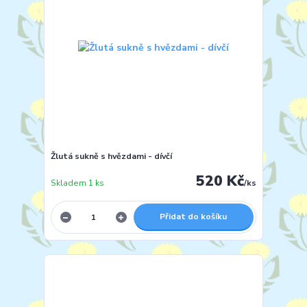
Žlutá sukně s hvězdami - dívčí
520 Kč
Skladem 1 ks
/
ks
Přidat do košíku