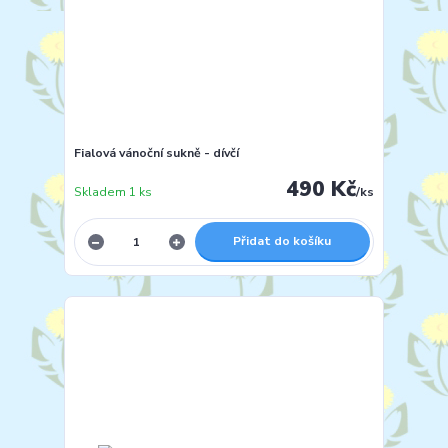
Fialová vánoční sukně - dívčí
490 Kč
Skladem 1 ks
/
ks
Přidat do košíku