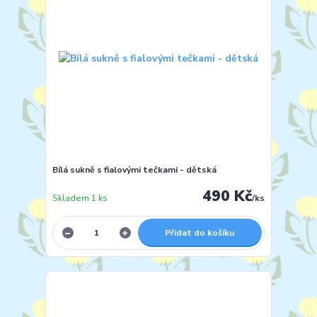
Bílá sukně s fialovými tečkami - dětská
490 Kč
Skladem 1 ks
/
ks
Přidat do košíku