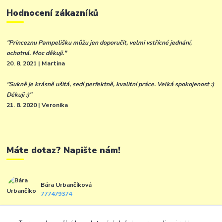
Hodnocení zákazníků
"Princeznu Pampelišku můžu jen doporučit, velmi vstřícné jednání,
ochotná. Moc děkuji."
20. 8. 2021 | Martina
"Sukně je krásně ušitá, sedí perfektně, kvalitní práce. Velká spokojenost :)
Děkuji :)"
21. 8. 2020 | Veronika
Máte dotaz? Napište nám!
Bára Urbančíková
777479374
info@princezna-pampeliska.cz