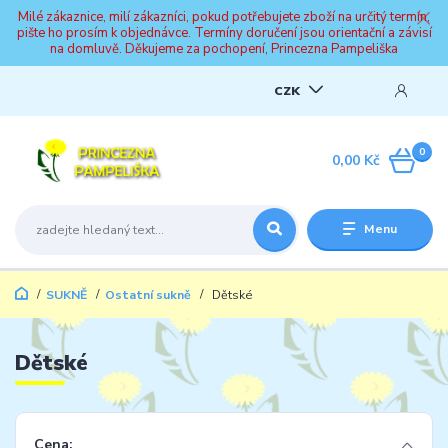
Milé zákaznice, milí zákazníci, pokud potřebujete zboží na určitý termín,
pište ho prosím k objednávce. Termíny doručení jsou orientační a závisí
na domluvě. Děkujeme za pochopení, Princezna Pampeliška
CZK
0
0,00 Kč
Menu
SUKNĚ
Ostatní sukně
Dětské
Dětské
Cena: