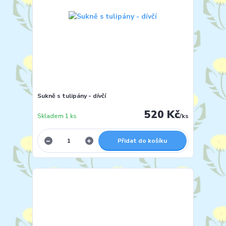
Sukně s tulipány - dívčí
520 Kč
Skladem 1 ks
/
ks
Přidat do košíku