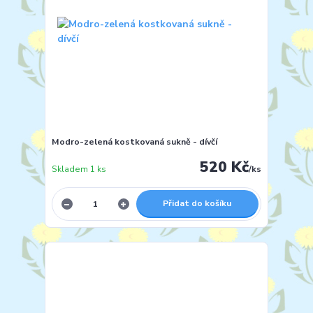
Modro-zelená kostkovaná sukně - dívčí
520 Kč
Skladem 1 ks
/
ks
Přidat do košíku