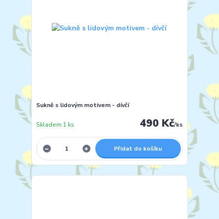
Sukně s lidovým motivem - dívčí
490 Kč
Skladem 1 ks
/
ks
Přidat do košíku