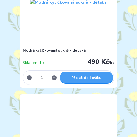
Modrá kytičkovaná sukně - dětská
490 Kč
Skladem 1 ks
/
ks
Přidat do košíku