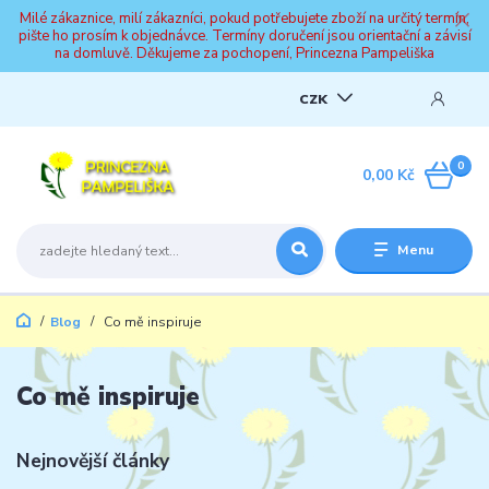
Milé zákaznice, milí zákazníci, pokud potřebujete zboží na určitý termín,
pište ho prosím k objednávce. Termíny doručení jsou orientační a závisí
na domluvě. Děkujeme za pochopení, Princezna Pampeliška
CZK
0
0,00 Kč
Menu
Blog
Co mě inspiruje
Co mě inspiruje
Nejnovější články