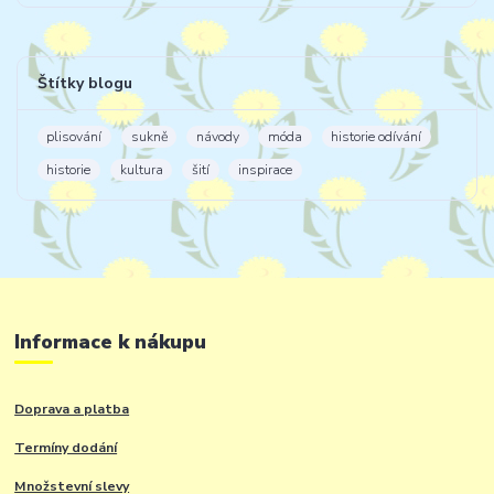
Štítky blogu
plisování
sukně
návody
móda
historie odívání
historie
kultura
šití
inspirace
Informace k nákupu
Doprava a platba
Termíny dodání
Množstevní slevy