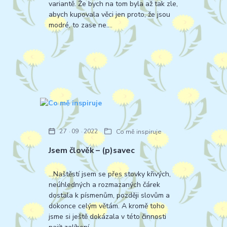
variantě. Že bych na tom byla až tak zle,
abych kupovala věci jen proto, že jsou
modré, to zase ne....
27
09
2022
Co mě inspiruje
Jsem člověk – (p)savec
...Naštěstí jsem se přes stovky křivých,
neúhledných a rozmazaných čárek
dostala k písmenům, později slovům a
dokonce celým větám. A kromě toho
jsme si ještě dokázala v této činnosti