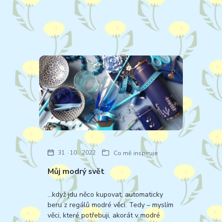
31
10
2022
Co mě inspiruje
Můj modrý svět
...když jdu něco kupovat, automaticky
beru z regálů modré věci. Tedy – myslím
věci, které potřebuji, akorát v modré