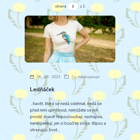
strana
z 1
06
08
2023
Co mě inspiruje
Ledňáček
...havěť, která se nedá odehnat, nedá se
před nimi uprchnout, nemůžete se jich
prostě zbavit! Neposlouchají, nechápou,
nerespektují, jen si bzučí to svoje, štípou a
otravujou život...