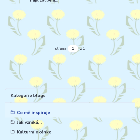
najít zalíbení...
strana
z 1
Kategorie blogu
Co mě inspiruje
Jak vzniká...
Kulturní okénko