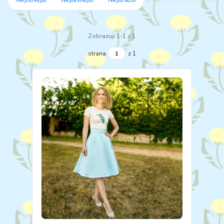
Nejnovější
Nejlevnější
Nejdražší
Zobrazuji 1-1 z 1
strana
z 1