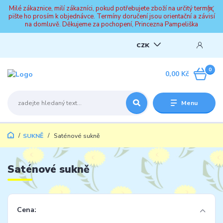
Milé zákaznice, milí zákazníci, pokud potřebujete zboží na určitý termín,
pište ho prosím k objednávce. Termíny doručení jsou orientační a závisí
na domluvě. Děkujeme za pochopení, Princezna Pampeliška
CZK
0
0,00 Kč
Menu
SUKNĚ
Saténové sukně
Saténové sukně
Cena: