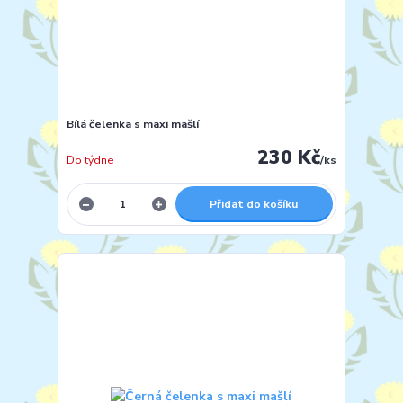
Bílá čelenka s maxi mašlí
230 Kč
Do týdne
/
ks
Přidat do košíku