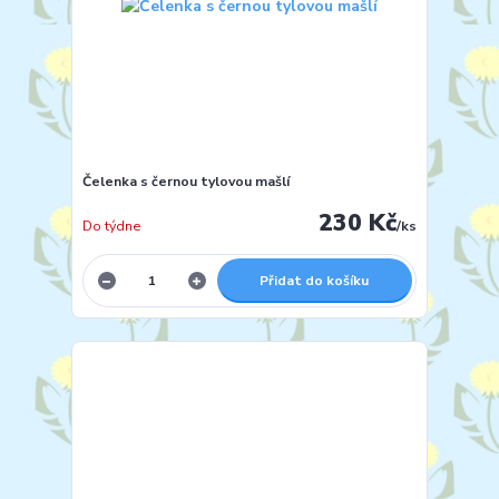
Čelenka s černou tylovou mašlí
230 Kč
Do týdne
/
ks
Přidat do košíku